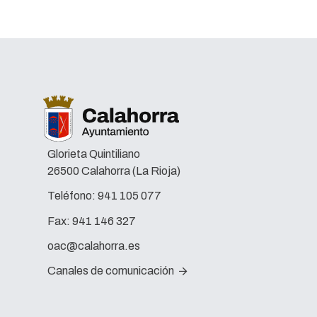
Glorieta Quintiliano
26500 Calahorra (La Rioja)
Teléfono:
941 105 077
Fax:
941 146 327
oac@calahorra.es
Canales de comunicación