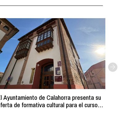
l Ayuntamiento de Calahorra presenta su
Comienz
ferta de formativa cultural para el curso
los resi
2026-2027
programa
volumin