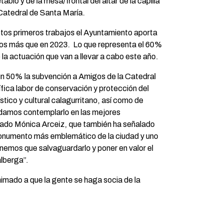
etablo y de la mesa/frontal del altar de la capilla
 Catedral de Santa María.
estos primeros trabajos el Ayuntamiento aporta
ros más que en 2023. Lo que representa el 60%
 la actuación que van a llevar a cabo este año.
 50% la subvención a Amigos de la Catedral
ica labor de conservación y protección del
ístico y cultural calagurritano, así como de
odamos contemplarlo en las mejores
cado Mónica Arceiz, que también ha señalado
monumento más emblemático de la ciudad y uno
enemos que salvaguardarlo y poner en valor el
alberga”.
imado a que la gente se haga socia de la