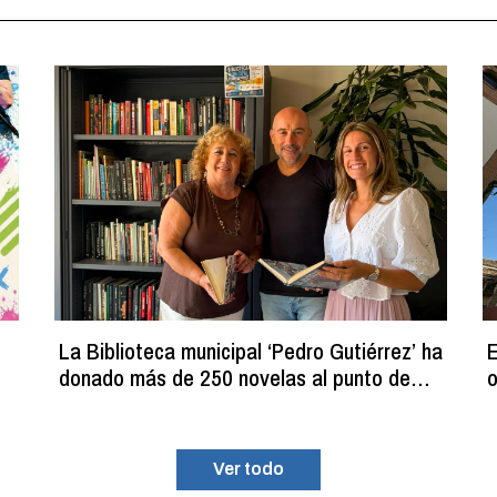
La Biblioteca municipal ‘Pedro Gutiérrez’ ha
E
donado más de 250 novelas al punto de
o
lectura estival del C.D.M. ‘La Planilla’
Ver todo