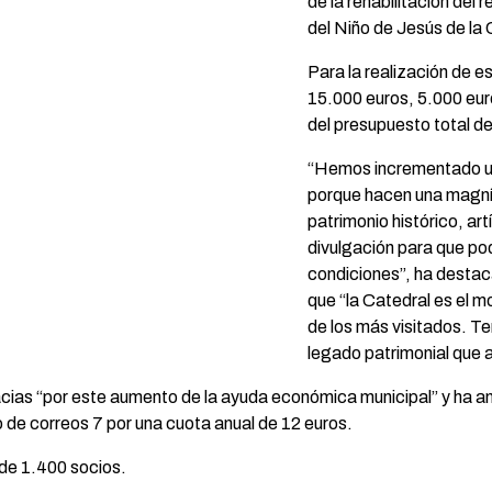
de la rehabilitación del r
del Niño de Jesús de la
Para la realización de 
15.000 euros, 5.000 eu
del presupuesto total de
“Hemos incrementado un
porque hacen una magníf
patrimonio histórico, art
divulgación para que p
condiciones”, ha desta
que “la Catedral es el 
de los más visitados. T
legado patrimonial que 
cias “por este aumento de la ayuda económica municipal” y ha an
 de correos 7 por una cuota anual de 12 euros.
 de 1.400 socios.