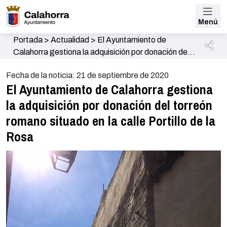
Menú
Portada
>
Actualidad
>
El Ayuntamiento de
Calahorra gestiona la adquisición por donación del
torreón romano situado en la calle Portillo de la
Fecha de la noticia: 21 de septiembre de 2020
Rosa
El Ayuntamiento de Calahorra gestiona
la adquisición por donación del torreón
romano situado en la calle Portillo de la
Rosa