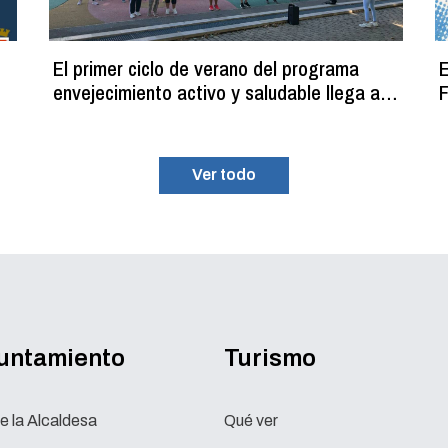
El primer ciclo de verano del programa
E
envejecimiento activo y saludable llega a
F
su fin con más de 100 participantes
Ver todo
yuntamiento
Turismo
e la Alcaldesa
Qué ver