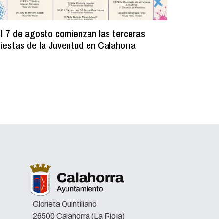
l 7 de agosto comienzan las terceras
La Bibli
iestas de la Juventud en Calahorra
donado m
lectura e
Glorieta Quintiliano
26500 Calahorra (La Rioja)