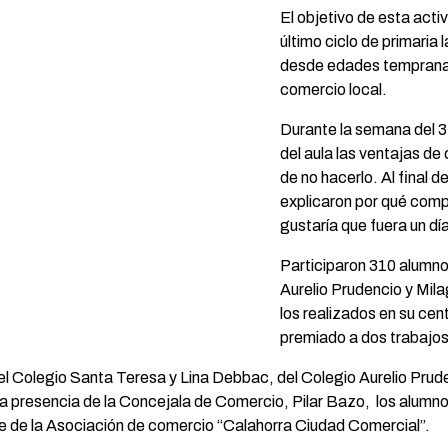
El objetivo de esta acti
último ciclo de primaria
desde edades tempranas 
comercio local.
Durante la semana del 3 
del aula las ventajas de
de no hacerlo. Al final d
explicaron por qué comp
gustaría que fuera un dí
Participaron 310 alumno
Aurelio Prudencio y Mil
los realizados en su cen
premiado a dos trabajos
l Colegio Santa Teresa y Lina Debbac, del Colegio Aurelio Prud
la presencia de la Concejala de Comercio, Pilar Bazo, los alumn
te de la Asociación de comercio “Calahorra Ciudad Comercial”.