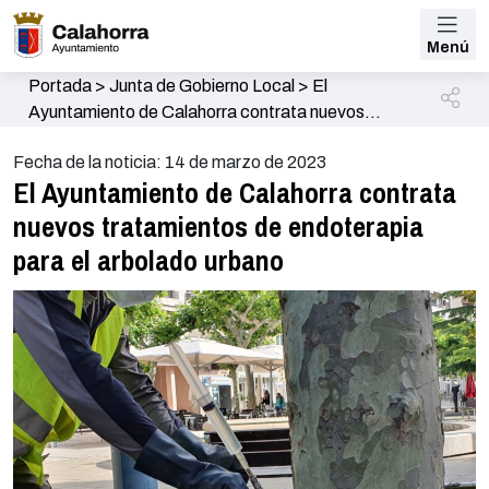
Menú
Portada
>
Junta de Gobierno Local
>
El
Ayuntamiento de Calahorra contrata nuevos
tratamientos de endoterapia para el arbolado
Fecha de la noticia: 14 de marzo de 2023
urbano
El Ayuntamiento de Calahorra contrata
nuevos tratamientos de endoterapia
para el arbolado urbano