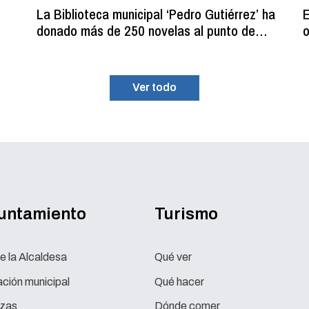
La Biblioteca municipal ‘Pedro Gutiérrez’ ha
E
donado más de 250 novelas al punto de
o
lectura estival del C.D.M. ‘La Planilla’
Ver todo
yuntamiento
Turismo
e la Alcaldesa
Qué ver
ción municipal
Qué hacer
zas
Dónde comer