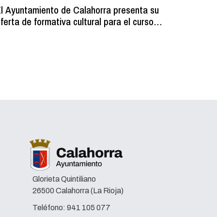
l Ayuntamiento de Calahorra presenta su
Comienz
ferta de formativa cultural para el curso
los resi
2026-2027
programa
volumin
Glorieta Quintiliano
26500 Calahorra (La Rioja)
Teléfono:
941 105 077