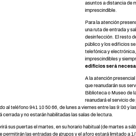
asuntos a distancia de 
imprescindible.
Para la atención presenc
una ruta de entrada y s
desinfección. El resto d
público y los edificios s
telefónica y electrónica,
imprescindibles y siemp
edificios será necesar
A la atención presencial
que reanudarán sus serv
Biblioteca o Museo de l
reanudará el servicio de
do al teléfono 941 10 50 66, de lunes a viernes entre las 9:00 y la
cerrada y no estarán habilitadas las salas de lectura.
rirá sus puertas el martes, en su horario habitual (de martes a s
 permitirán las entradas de grupos y el aforo estará limitado a 1/