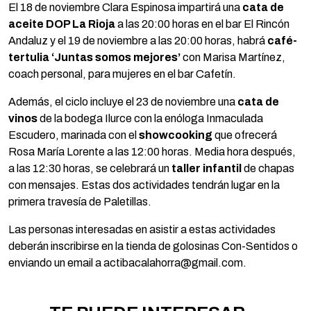
El 18 de noviembre Clara Espinosa impartirá una
cata de
aceite DOP La Rioja
a las 20:00 horas en el bar El Rincón
Andaluz y el 19 de noviembre a las 20:00 horas, habrá
café-
tertulia ‘Juntas somos mejores’
con Marisa Martínez,
coach personal, para mujeres en el bar Cafetín.
Además, el ciclo incluye el 23 de noviembre una
cata de
vinos
de la bodega Ilurce con la enóloga Inmaculada
Escudero, marinada con el
showcooking
que ofrecerá
Rosa María Lorente a las 12:00 horas. Media hora después,
a las 12:30 horas, se celebrará un
taller infantil
de chapas
con mensajes. Estas dos actividades tendrán lugar en la
primera travesía de Paletillas.
Las personas interesadas en asistir a estas actividades
deberán inscribirse en la tienda de golosinas Con-Sentidos o
enviando un email a actibacalahorra@gmail.com.