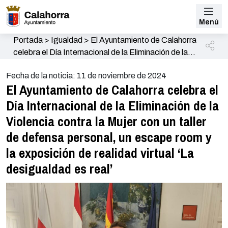
Menú
Portada
>
Igualdad
>
El Ayuntamiento de Calahorra
celebra el Día Internacional de la Eliminación de la
Violencia contra la Mujer con un taller de defensa
Fecha de la noticia: 11 de noviembre de 2024
personal, un escape room y la exposición de
El Ayuntamiento de Calahorra celebra el
realidad virtual ‘La desigualdad es real’
Día Internacional de la Eliminación de la
Violencia contra la Mujer con un taller
de defensa personal, un escape room y
la exposición de realidad virtual ‘La
desigualdad es real’