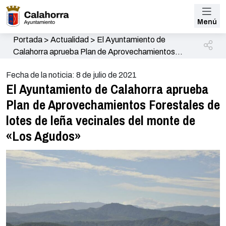
Menú
Portada
>
Actualidad
>
El Ayuntamiento de
Calahorra aprueba Plan de Aprovechamientos
Forestales de lotes de leña vecinales del monte de
Fecha de la noticia: 8 de julio de 2021
«Los Agudos»
El Ayuntamiento de Calahorra aprueba
Plan de Aprovechamientos Forestales de
lotes de leña vecinales del monte de
«Los Agudos»