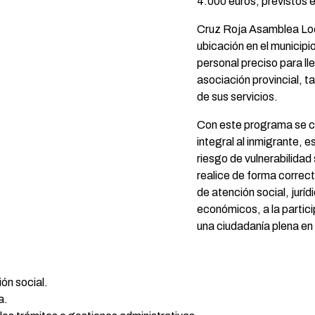
4.000 euros, previstos e
Cruz Roja Asamblea Loca
ubicación en el municipi
personal preciso para ll
asociación provincial, 
de sus servicios.
Con este programa se co
integral al inmigrante, 
riesgo de vulnerabilidad
realice de forma correct
de atención social, juríd
económicos, a la partic
una ciudadanía plena en
ón social.
a.