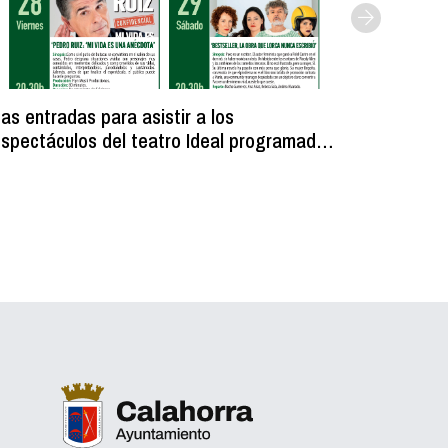
as entradas para asistir a los
Licitada
spectáculos del teatro Ideal programados
unos ves
ara fiestas se ponen a la venta el 6 de
municipa
agosto