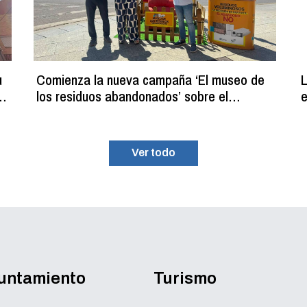
u
Comienza la nueva campaña ‘El museo de
L
los residuos abandonados’ sobre el
e
programa de recogida gratuita de residuos
p
voluminosos
Ver todo
yuntamiento
Turismo