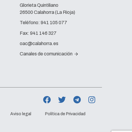
Glorieta Quintiliano
26500 Calahorra (La Rioja)
Teléfono:
941 105 077
Fax:
941 146 327
oac@calahorra.es
Canales de comunicación
Aviso legal
Política de Privacidad