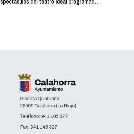
spectáculos del teatro Ideal programados
unos ves
ara fiestas se ponen a la venta el 6 de
municipa
agosto
Glorieta Quintiliano
26500 Calahorra (La Rioja)
Teléfono:
941 105 077
Fax:
941 146 327