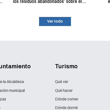
los residuos abandonados’ sobre el
e
programa de recogida gratuita de residuos
p
voluminosos
Ver todo
yuntamiento
Turismo
e la Alcaldesa
Qué ver
ción municipal
Qué hacer
zas
Dónde comer
s
Dónde dormir