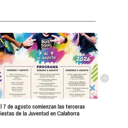
l 7 de agosto comienzan las terceras
La Bibli
iestas de la Juventud en Calahorra
donado m
lectura e