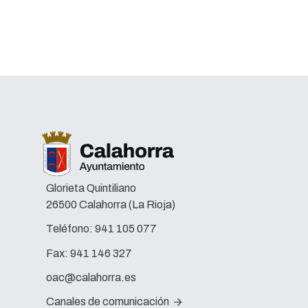
Glorieta Quintiliano
26500 Calahorra (La Rioja)
Teléfono:
941 105 077
Fax:
941 146 327
oac@calahorra.es
Canales de comunicación