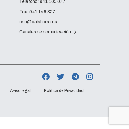
Teléfono:
941 105 077
Fax:
941 146 327
oac@calahorra.es
Canales de comunicación
Aviso legal
Política de Privacidad