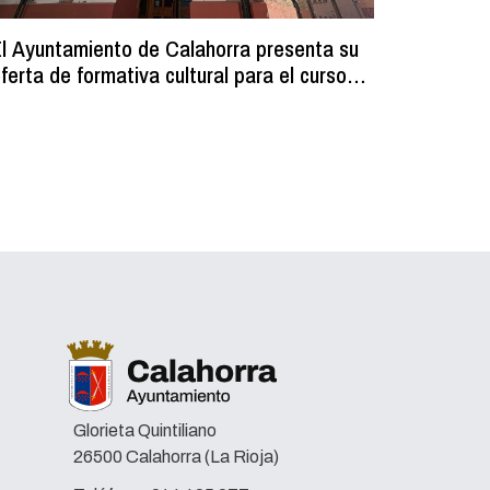
l Ayuntamiento de Calahorra presenta su
Comienz
ferta de formativa cultural para el curso
los resi
2026-2027
programa
volumin
Glorieta Quintiliano
26500 Calahorra (La Rioja)