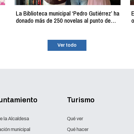
La Biblioteca municipal ‘Pedro Gutiérrez’ ha
E
donado más de 250 novelas al punto de
o
lectura estival del C.D.M. ‘La Planilla’
Ver todo
yuntamiento
Turismo
e la Alcaldesa
Qué ver
ción municipal
Qué hacer