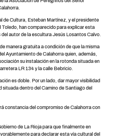
de la Asociación de Peregrinos del Señor
Calahorra.
l de Cultura, Esteban Martínez, y el presidente
l Toledo, han comparecido para explicar esta
 del autor de la escultura Jesús Losantos Calvo.
de manera gratuita a condición de que la misma
 del Ayuntamiento de Calahorra quien, además,
ciación su instalación en la rotonda situada en
carretera LR 134 y la calle Bebricio.
ación es doble. Por un lado, dar mayor visibilidad
 situada dentro del Camino de Santiago del
jará constancia del compromiso de Calahorra con
obierno de La Rioja para que finalmente en
avorablemente para declarar esta vía cultural del