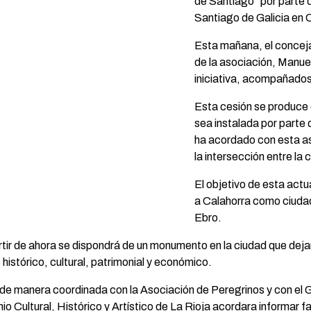
de Santiago” por parte 
Santiago de Galicia en 
Esta mañana, el conceja
de la asociación, Manue
iniciativa, acompañados
Esta cesión se produce 
sea instalada por parte
ha acordado con esta aso
la intersección entre la 
El objetivo de esta actu
a Calahorra como ciudad
Ebro.
artir de ahora se dispondrá de un monumento en la ciudad que de
histórico, cultural, patrimonial y económico.
de manera coordinada con la Asociación de Peregrinos y con el G
o Cultural, Histórico y Artístico de La Rioja acordara informar f