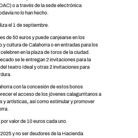
OAC) o a través de la sede electrónica
 todavía no lo han hecho.
aliza el 1 de septiembre.
 es de 50 euros y puede canjearse en los
 y cultura de Calahorra o en entradas para los
 celebren en la plaza de toros de la ciudad.
cado se le entregan 2 invitaciones para la
el teatro Ideal y otras 2 invitaciones para
rdura.
horra con la concesión de estos bonos
recer el acceso de los jóvenes calagurritanos a
s y artísticas
,
así como estimular y promover
orra.
 por valor de 10 euros cada uno.
 2025 y no ser deudores de la Hacienda