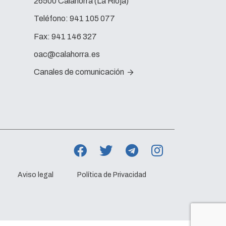
26500 Calahorra (La Rioja)
Teléfono:
941 105 077
Fax:
941 146 327
oac@calahorra.es
Canales de comunicación
Aviso legal
Política de Privacidad