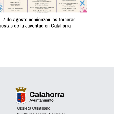
l 7 de agosto comienzan las terceras
La Bibli
iestas de la Juventud en Calahorra
donado m
lectura e
Glorieta Quintiliano