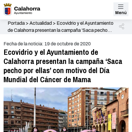
Menú
Portada
>
Actualidad
>
Ecovidrio y el Ayuntamiento
de Calahorra presentan la campaña ‘Saca pecho
por ellas’ con motivo del Día Mundial del Cáncer de
Fecha de la noticia: 19 de octubre de 2020
Mama
Ecovidrio y el Ayuntamiento de
Calahorra presentan la campaña ‘Saca
pecho por ellas’ con motivo del Día
Mundial del Cáncer de Mama