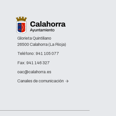
Glorieta Quintiliano
26500 Calahorra (La Rioja)
Teléfono:
941 105 077
Fax:
941 146 327
oac@calahorra.es
Canales de comunicación