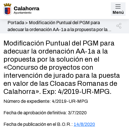
Menú
Portada
>
Modificación Puntual del PGM para
adecuar la ordenación AA-1a a la propuesta por la
solución en el «Concurso de proyectos con
Modificación Puntual del PGM para
intervención de jurado para la puesta en valor de las
adecuar la ordenación AA-1a a la
Cloacas Romanas de Calahorra». Exp: 4/2019-
UR-MPG.
propuesta por la solución en el
«Concurso de proyectos con
intervención de jurado para la puesta
en valor de las Cloacas Romanas de
Calahorra». Exp: 4/2019-UR-MPG.
Número de expediente: 4/2019-UR-MPG
Fecha de aprobación definitiva: 3/7/2020
Fecha de publicación en el B.O.R.:
14/8/2020