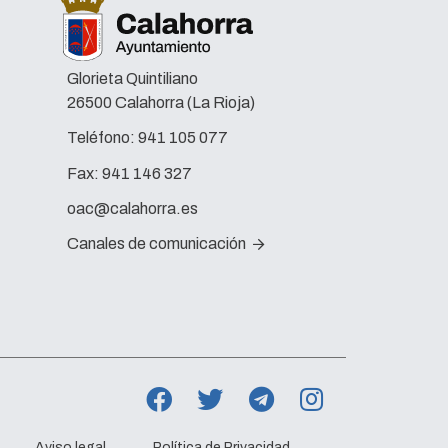
Glorieta Quintiliano
26500 Calahorra (La Rioja)
Teléfono:
941 105 077
Fax:
941 146 327
oac@calahorra.es
Canales de comunicación
Aviso legal
Política de Privacidad