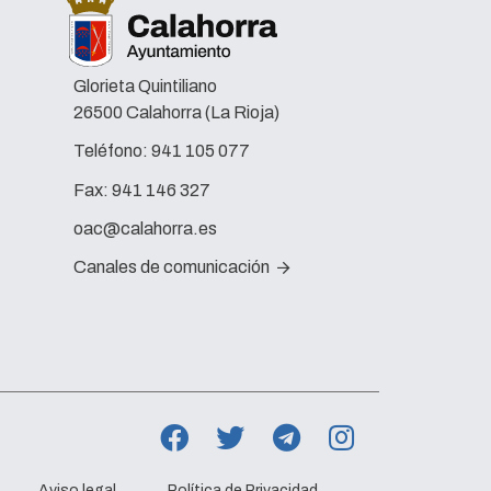
Glorieta Quintiliano
26500 Calahorra (La Rioja)
Teléfono:
941 105 077
Fax:
941 146 327
oac@calahorra.es
Canales de comunicación
Aviso legal
Política de Privacidad