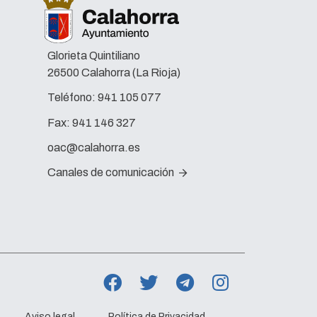
Glorieta Quintiliano
26500 Calahorra (La Rioja)
Teléfono:
941 105 077
Fax:
941 146 327
oac@calahorra.es
Canales de comunicación
Aviso legal
Política de Privacidad