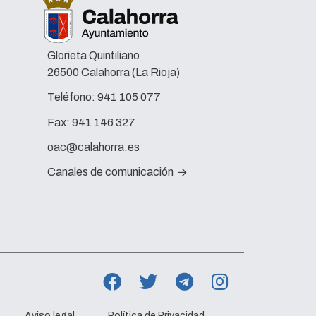
Glorieta Quintiliano
26500 Calahorra (La Rioja)
Teléfono:
941 105 077
Fax:
941 146 327
oac@calahorra.es
Canales de comunicación
Aviso legal
Política de Privacidad