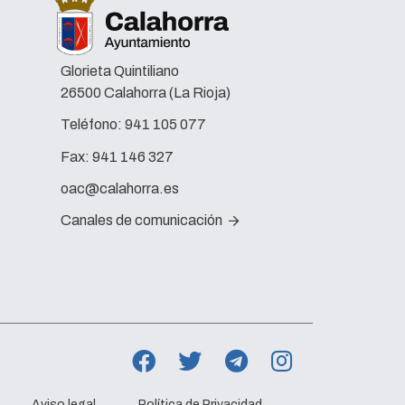
Glorieta Quintiliano
26500 Calahorra (La Rioja)
Teléfono:
941 105 077
Fax:
941 146 327
oac@calahorra.es
Canales de comunicación
Aviso legal
Política de Privacidad