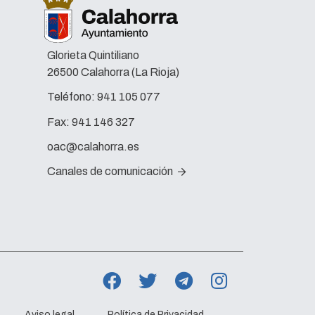
Glorieta Quintiliano
26500 Calahorra (La Rioja)
Teléfono:
941 105 077
Fax:
941 146 327
oac@calahorra.es
Canales de comunicación
Aviso legal
Política de Privacidad