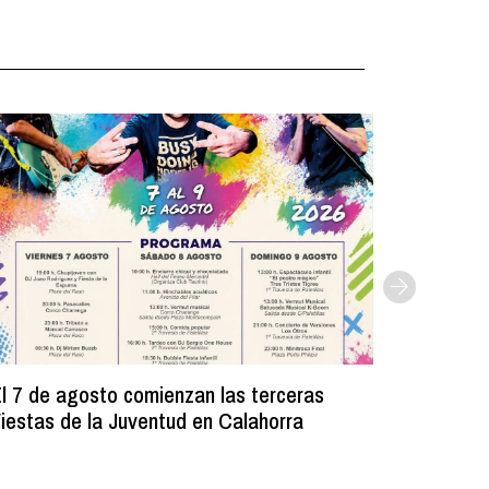
l 7 de agosto comienzan las terceras
La Bibli
iestas de la Juventud en Calahorra
donado m
lectura e