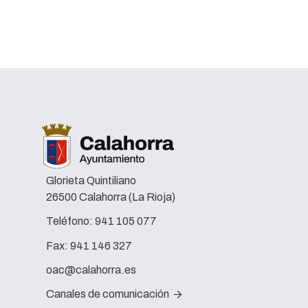
Glorieta Quintiliano
26500 Calahorra (La Rioja)
Teléfono:
941 105 077
Fax:
941 146 327
oac@calahorra.es
Canales de comunicación