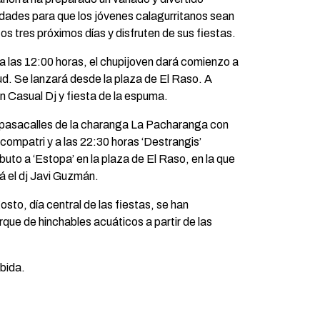
idades para que los jóvenes calagurritanos sean
os tres próximos días y disfruten de sus fiestas.
 a las 12:00 horas, el chupijoven dará comienzo a
ud. Se lanzará desde la plaza de El Raso. A
n Casual Dj y fiesta de la espuma.
 pasacalles de la charanga La Pacharanga con
compatri y a las 22:30 horas ‘Destrangis’
buto a ‘Estopa’ en la plaza de El Raso, en la que
á el dj Javi Guzmán.
sto, día central de las fiestas, se han
que de hinchables acuáticos a partir de las
ebida.