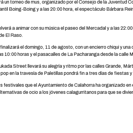
rá un torneo de mus, organizado por el Consejo de la Juventud Co
infantil Boing-Boing y a las 20:00 hora, el espectáculo Bárbara Re
lverá a animar con su música el paseo del Mercadal y a las 22:00
de El Raso.
 finalizará el domingo, 11 de agosto, con un encierro chiqui y un
las 10:00 horas y el pasacalles de La Pacharanga desde la calle M
ukada Street llevará su alegría y ritmo por las calles Grande, Márti
op en la travesía de Paletillas pondrá fin a tres días de fiestas y
os festivales que el Ayuntamiento de Calahorra ha organizado en
ernativas de ocio a los jóvenes calagurritanos para que se divie