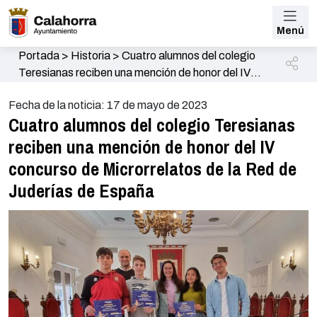
Menú
Portada
>
Historia
>
Cuatro alumnos del colegio
Teresianas reciben una mención de honor del IV
concurso de Microrrelatos de la Red de Juderías de
Fecha de la noticia: 17 de mayo de 2023
España
Cuatro alumnos del colegio Teresianas
reciben una mención de honor del IV
concurso de Microrrelatos de la Red de
Juderías de España