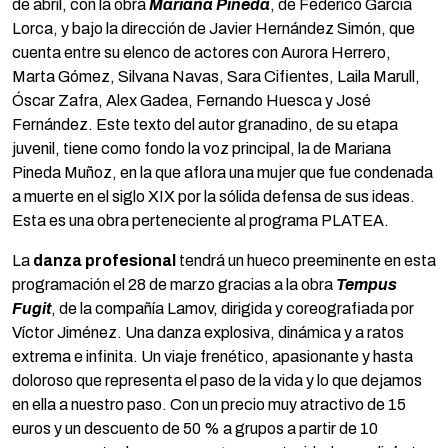
de abril, con la obra
Mariana Pineda
, de Federico García
Lorca, y bajo la dirección de Javier Hernández Simón, que
cuenta entre su elenco de actores con Aurora Herrero,
Marta Gómez, Silvana Navas, Sara Cifientes, Laila Marull,
Óscar Zafra, Alex Gadea, Fernando Huesca y José
Fernández. Este texto del autor granadino, de su etapa
juvenil, tiene como fondo la voz principal, la de Mariana
Pineda Muñoz, en la que aflora una mujer que fue condenada
a muerte en el siglo XIX por la sólida defensa de sus ideas.
Esta es una obra perteneciente al programa PLATEA.
La
danza profesional
tendrá un hueco preeminente en esta
programación el 28 de marzo gracias a la obra
Tempus
Fugit
, de la compañía Lamov, dirigida y coreografiada por
Víctor Jiménez. Una danza explosiva, dinámica y a ratos
extrema e infinita. Un viaje frenético, apasionante y hasta
doloroso que representa el paso de la vida y lo que dejamos
en ella a nuestro paso. Con un precio muy atractivo de 15
euros y un descuento de 50 % a grupos a partir de 10