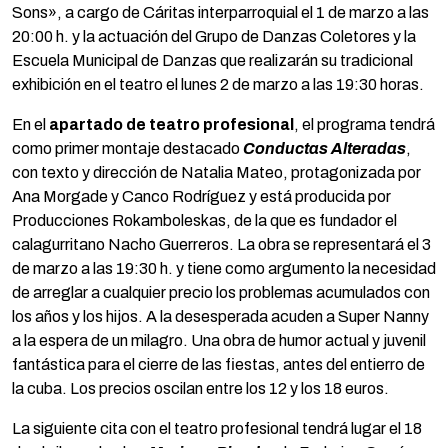
Sons», a cargo de Cáritas interparroquial el 1 de marzo a las
20:00 h. y la actuación del Grupo de Danzas Coletores y la
Escuela Municipal de Danzas que realizarán su tradicional
exhibición en el teatro el lunes 2 de marzo a las 19:30 horas.
En el
apartado de teatro profesional
, el programa tendrá
como primer montaje destacado
Conductas Alteradas
,
con texto y dirección de Natalia Mateo, protagonizada por
Ana Morgade y Canco Rodríguez y está producida por
Producciones Rokamboleskas, de la que es fundador el
calagurritano Nacho Guerreros. La obra se representará el 3
de marzo a las 19:30 h. y tiene como argumento la necesidad
de arreglar a cualquier precio los problemas acumulados con
los años y los hijos. A la desesperada acuden a Super Nanny
a la espera de un milagro. Una obra de humor actual y juvenil
fantástica para el cierre de las fiestas, antes del entierro de
la cuba. Los precios oscilan entre los 12 y los 18 euros.
La siguiente cita con el teatro profesional tendrá lugar el 18