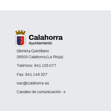
Glorieta Quintiliano
26500 Calahorra (La Rioja)
Teléfono:
941 105 077
Fax:
941 146 327
oac@calahorra.es
Canales de comunicación