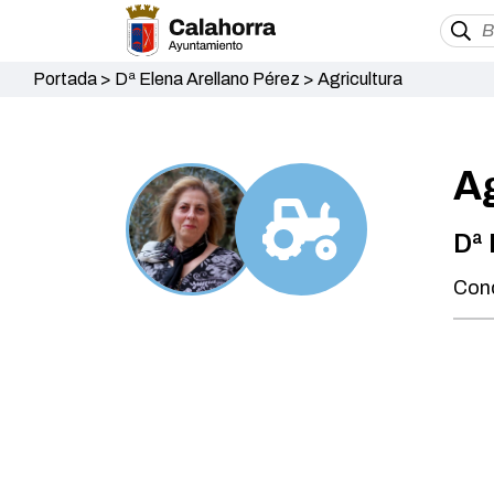
Portada
>
Dª Elena Arellano Pérez
>
Agricultura
Ag
Dª 
Conc