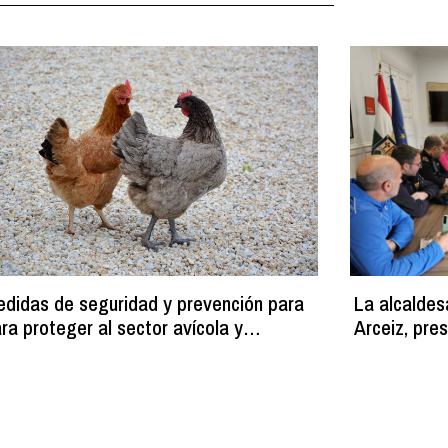
didas de seguridad y prevención para
La alcaldes
ra proteger al sector avícola y
Arceiz, pres
nimizar los riesgos de contagios ante
coordinació
 aparición de la gripe aviar en Europa
caudal del 