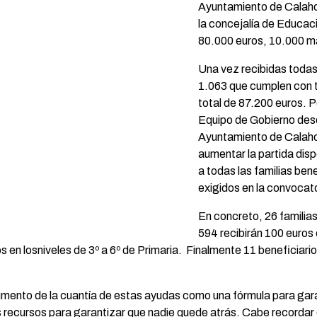
Ayuntamiento de Calaho
la concejalía de Educac
80.000 euros, 10.000 má
Una vez recibidas todas 
1.063 que cumplen con t
total de 87.200 euros. P
Equipo de Gobierno desd
Ayuntamiento de Calaho
aumentar la partida disp
a todas las familias ben
exigidos en la convocato
En concreto, 26 familias 
594 recibirán 100 euros e
s en losniveles de 3º a 6º de Primaria. Finalmente 11 beneficiar
umento de la cuantía de estas ayudas como una fórmula para gara
 recursos para garantizar que nadie quede atrás. Cabe recordar