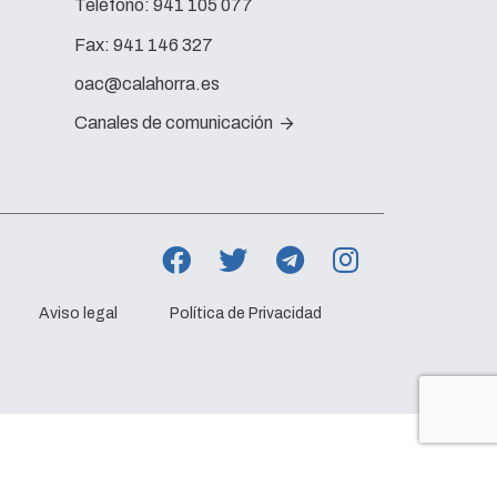
Teléfono:
941 105 077
Fax:
941 146 327
oac@calahorra.es
Canales de comunicación
Aviso legal
Política de Privacidad