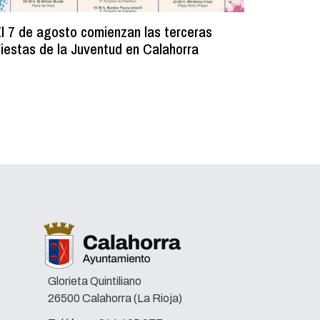
l 7 de agosto comienzan las terceras
La Bibli
iestas de la Juventud en Calahorra
donado m
lectura e
Glorieta Quintiliano
26500 Calahorra (La Rioja)