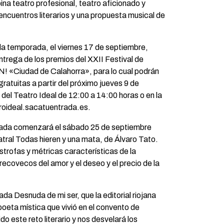
a teatro profesional, teatro aficionado y
, encuentros literarios y una propuesta musical de
 la temporada, el viernes 17 de septiembre,
entrega de los premios del XXII Festival de
! «Ciudad de Calahorra», para lo cual podrán
ratuitas a partir del próximo jueves 9 de
a del Teatro Ideal de 12:00 a 14:00 horas o en la
roideal.sacatuentrada.es.
rada comenzará el sábado 25 de septiembre
eatral Todas hieren y una mata, de Álvaro Tato.
strofas y métricas características de la
recovecos del amor y el deseo y el precio de la
da Desnuda de mi ser, que la editorial riojana
oeta mística que vivió en el convento de
o este reto literario y nos desvelará los