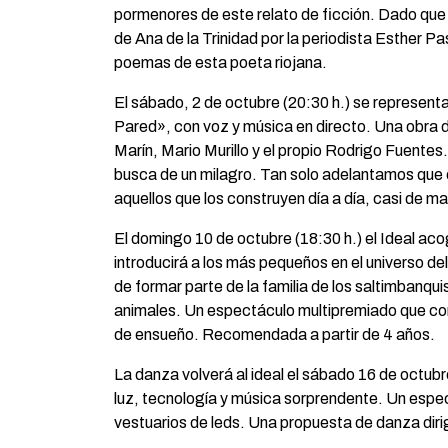
pormenores de este relato de ficción. Dado que 
de Ana de la Trinidad por la periodista Esther P
poemas de esta poeta riojana.
El sábado, 2 de octubre (20:30 h.) se representa
Pared», con voz y música en directo. Una obra d
Marín, Mario Murillo y el propio Rodrigo Fuentes
busca de un milagro. Tan solo adelantamos que e
aquellos que los construyen día a día, casi de m
El domingo 10 de octubre (18:30 h.) el Ideal ac
introducirá a los más pequeños en el universo d
de formar parte de la familia de los saltimbanquis
animales. Un espectáculo multipremiado que com
de ensueño. Recomendada a partir de 4 años.
La danza volverá al ideal el sábado 16 de octu
luz, tecnología y música sorprendente. Un espect
vestuarios de leds. Una propuesta de danza dirig