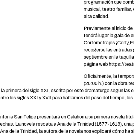
programación que combin
musical, teatro familiar
alta calidad.
Previamente al inicio de
tendrá lugar la gala de 
Cortometrajes ¡Cort¿EN
recogerse las entradas g
septiembre en la taquill
página web https://teat
Oficialmente, la tempo
(20:00 h.) con la obra t
la primera del siglo XXI, escrita por este dramaturgo según las e
re los siglos XXI y XVII para hablarnos del paso del tiempo, los 
tonia San Felipe presentará en Calahorra su primera novela titula
echas. La novela rescata a Ana de la Trinidad (1577-1613), una p
 de la Trinidad, la autora de la novela nos explicará cómo ha sid