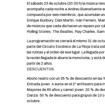
El sábado 23 de octubre (20:00 h) la música te
acompaña cada noche a Andreu Buenafuente en 
compuesta por seis miembros, que acumulan una g
Enrique Bunbury, Dani Martín, Iván Ferreiro, Ma
de músicos que cada día hacen un repaso por cá
Rolling Stones, The Beatles, Ray Charles, Sam 
La programación se cerrará el mismo 31 de octub
parte del Circuito Escénico de La Rioja trata so
las rutinas y el orden de ese lugar. La llegada p
la recién llegada le aburre la monotonía, y est
partir de 2 años.
DESCUENTOS
Abono teatro con un 35 % de descuento en las f
Entrada joven: 4 euros en el 2º anfiteatro para
Mayores de 60 años y carnet joven: 20 % de de
Danza: 50 % de descuento para grupos de 10 o 
octubre.