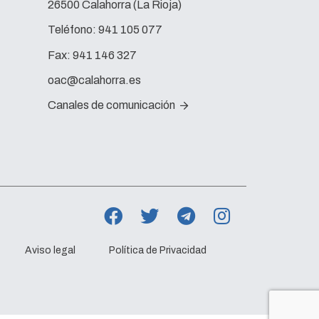
26500 Calahorra (La Rioja)
Teléfono:
941 105 077
Fax:
941 146 327
oac@calahorra.es
Canales de comunicación
Aviso legal
Política de Privacidad