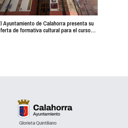
l Ayuntamiento de Calahorra presenta su
Comienz
ferta de formativa cultural para el curso
los resi
2026-2027
programa
volumin
Glorieta Quintiliano