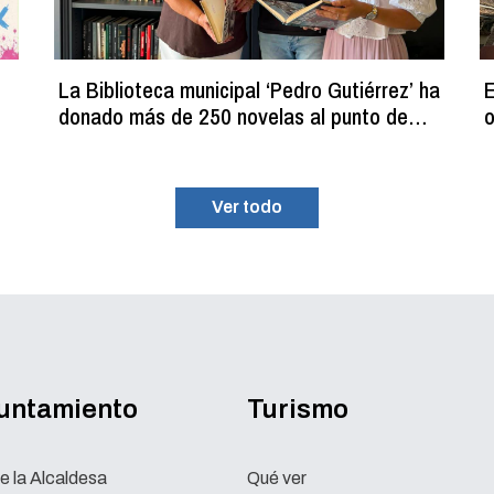
La Biblioteca municipal ‘Pedro Gutiérrez’ ha
E
donado más de 250 novelas al punto de
o
lectura estival del C.D.M. ‘La Planilla’
Ver todo
yuntamiento
Turismo
e la Alcaldesa
Qué ver