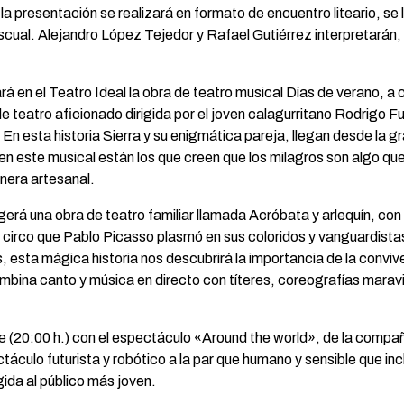
la presentación se realizará en formato de encuentro liteario, s
ascual. Alejandro López Tejedor y Rafael Gutiérrez interpretarán
rá en el Teatro Ideal la obra de teatro musical Días de verano, a
e teatro aficionado dirigida por el joven calagurritano Rodrigo F
. En esta historia Sierra y su enigmática pareja, llegan desde la
n este musical están los que creen que los milagros son algo que
anera artesanal.
ogerá una obra de teatro familiar llamada Acróbata y arlequín, c
el circo que Pablo Picasso plasmó en sus coloridos y vanguardista
, esta mágica historia nos descubrirá la importancia de la conviven
bina canto y música en directo con títeres, coreografías maravi
bre (20:00 h.) con el espectáculo «Around the world», de la com
áculo futurista y robótico a la par que humano y sensible que inc
ida al público más joven.