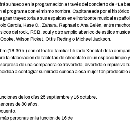
ndrá su hueco en la programación a través del concierto de «La b
el programa con el mismo nombre. Capitaneada por el histórico
ran trayectoria a sus espaldas en el horizonte musical español,
nolo García, Kase O., Zahara, Raphael o Ana Belén, entre muchos
sicos del rock, R&B, soul y otro amplio abanico de estilos musi
Cooke, Wilson Picket, Ottis Reding o Michael Jackson.
re (18:30 h.) con el teatro familiar titulado Xocolat de la comp
bre la elaboración de tabletas de chocolate en un espacio limpio 
or sorpresa de una compañera extrovertida, divertida e impulsiva t
á decidida a contagiar su mirada curiosa a esa mujer tan predeci
unciones de los días 25 septiembre y 16 octubre.
 menores de 30 años.
scuento.
más personas en la función de 16 de