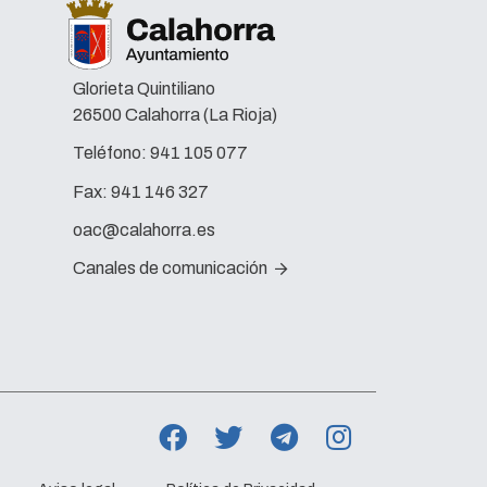
Glorieta Quintiliano
26500 Calahorra (La Rioja)
Teléfono:
941 105 077
Fax:
941 146 327
oac@calahorra.es
Canales de comunicación