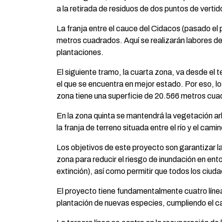
a la retirada de residuos de dos puntos de verti
La franja entre el cauce del Cidacos (pasado el 
metros cuadrados. Aquí se realizarán labores de 
plantaciones.
El siguiente tramo, la cuarta zona, va desde el 
el que se encuentra en mejor estado. Por eso, lo
zona tiene una superficie de 20.566 metros cua
En la zona quinta se mantendrá la vegetación a
la franja de terreno situada entre el río y el cam
Los objetivos de este proyecto son garantizar la
zona para reducir el riesgo de inundación en ent
extinción), así como permitir que todos los ciu
El proyecto tiene fundamentalmente cuatro líne
plantación de nuevas especies, cumpliendo el c