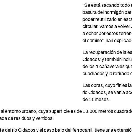
“Se está sacando todo e
basura del hormigón par
poder reutilizarlo en e
circular. Vamos a volver
a echar por estos terre
el camino”, han explicad
La recuperación de la e
Cidacos’ y también inclu
de los 4 cañaverales qu
cuadrados y la retirada 
Las obras, cuyo fin es l
río Cidacos, se van a ac
de 11 meses.
 al entorno urbano, cuya superficie es de 18.000 metros cuadrado
rada de residuos y vertidos.
e del río Cidacos y el paso bajo del ferrocarril, tiene una exte