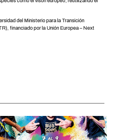
species como el visón europeo, reutilizando el
sidad del Ministerio para la Transición
R), financiado por la Unión Europea – Next