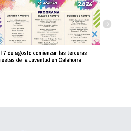
l 7 de agosto comienzan las terceras
La Bibli
iestas de la Juventud en Calahorra
donado m
lectura e