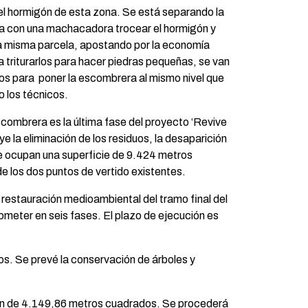
l hormigón de esta zona. Se está separando la
a con una machacadora trocear el hormigón y
sta misma parcela, apostando por la economía
 a triturarlos para hacer piedras pequeñas, se van
nos para poner la escombrera al mismo nivel que
o los técnicos.
scombrera es la última fase del proyecto ‘Revive
ye la eliminación de los residuos, la desaparición
e ocupan una superficie de 9.424 metros
de los dos puntos de vertido existentes.
a restauración medioambiental del tramo final del
ometer en seis fases. El plazo de ejecución es
s. Se prevé la conservación de árboles y
nsión de 4.149,86 metros cuadrados. Se procederá