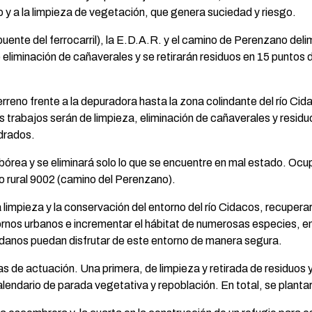
do y a la limpieza de vegetación, que genera suciedad y riesgo.
puente del ferrocarril), la E.D.A.R. y el camino de Perenzano del
eliminación de cañaverales y se retirarán residuos en 15 puntos d
terreno frente a la depuradora hasta la zona colindante del río C
s trabajos serán de limpieza, eliminación de cañaverales y resid
drados.
rbórea y se eliminará solo lo que se encuentre en mal estado. O
ino rural 9002 (camino del Perenzano).
 limpieza y la conservación del entorno del río Cidacos, recuper
ornos urbanos e incrementar el hábitat de numerosas especies, ent
dadanos puedan disfrutar de este entorno de manera segura.
as de actuación. Una primera, de limpieza y retirada de residuo
alendario de parada vegetativa y repoblación. En total, se plan