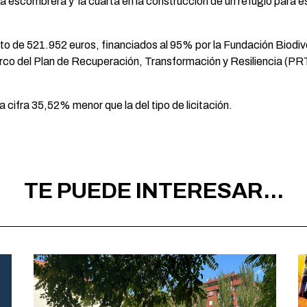
 la escombrera y la cuarta en la construcción de un refugio para e
to de 521.952 euros, financiados al 95% por la Fundación Biodiver
co del Plan de Recuperación, Transformación y Resiliencia (PRT
cifra 35,52% menor que la del tipo de licitación.
TE PUEDE INTERESAR...