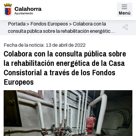
Menú
Portada
>
Fondos Europeos
>
Colabora con la
consulta pública sobre la rehabilitación energética
de la Casa Consistorial a través de los Fondos
Fecha de la noticia: 13 de abril de 2022
Europeos
Colabora con la consulta pública sobre
la rehabilitación energética de la Casa
Consistorial a través de los Fondos
Europeos