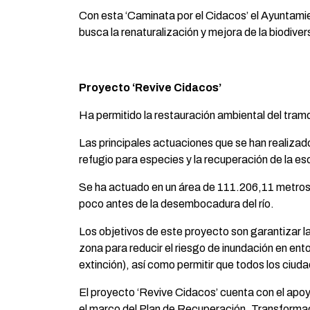
Con esta ‘Caminata por el Cidacos’ el Ayuntamie
busca la renaturalización y mejora de la biodiver
Proyecto ‘Revive Cidacos’
Ha permitido la restauración ambiental del tramo 
Las principales actuaciones que se han realizado
refugio para especies y la recuperación de la e
Se ha actuado en un área de 111.206,11 metros 
poco antes de la desembocadura del río.
Los objetivos de este proyecto son garantizar la
zona para reducir el riesgo de inundación en ent
extinción), así como permitir que todos los ciu
El proyecto ‘Revive Cidacos’ cuenta con el apo
el marco del Plan de Recuperación, Transforma