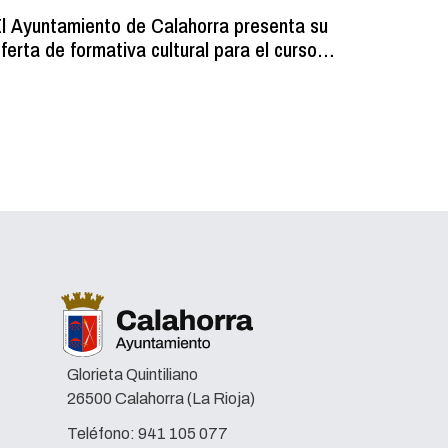
l Ayuntamiento de Calahorra presenta su
Comienz
ferta de formativa cultural para el curso
los resi
2026-2027
programa
volumin
Glorieta Quintiliano
26500 Calahorra (La Rioja)
Teléfono:
941 105 077