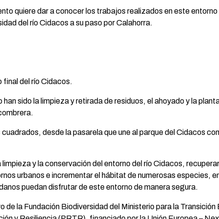
nto quiere dar a conocer los trabajos realizados en este entorno 
sidad del río Cidacos a su paso por Calahorra.
final del río Cidacos.
 han sido la limpieza y retirada de residuos, el ahoyado y la plan
scombrera.
cuadrados, desde la pasarela que une al parque del Cidacos con 
 limpieza y la conservación del entorno del río Cidacos, recuper
ornos urbanos e incrementar el hábitat de numerosas especies, ent
dadanos puedan disfrutar de este entorno de manera segura.
yo de la Fundación Biodiversidad del Ministerio para la Transici
ción y Resiliencia (PRTR), financiado por la Unión Europea – N