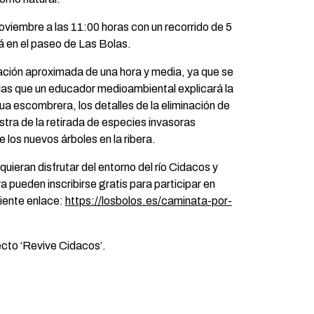
oviembre a las 11:00 horas con un recorrido de 5
rá en el paseo de Las Bolas.
ación aproximada de una hora y media, ya que se
 las que un educador medioambiental explicará la
ua escombrera, los detalles de la eliminación de
estra de la retirada de especies invasoras
e los nuevos árboles en la ribera.
uieran disfrutar del entorno del río Cidacos y
a pueden inscribirse gratis para participar en
uiente enlace:
https://losbolos.es/caminata-por-
ecto ‘Revive Cidacos’.