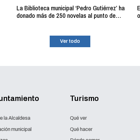
La Biblioteca municipal ‘Pedro Gutiérrez’ ha
E
donado más de 250 novelas al punto de
o
lectura estival del C.D.M. ‘La Planilla’
Ver todo
yuntamiento
Turismo
e la Alcaldesa
Qué ver
ción municipal
Qué hacer