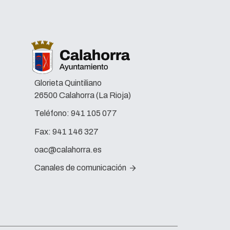
Glorieta Quintiliano
26500 Calahorra (La Rioja)
Teléfono:
941 105 077
Fax:
941 146 327
oac@calahorra.es
Canales de comunicación