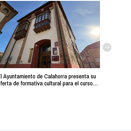
l Ayuntamiento de Calahorra presenta su
Comienz
ferta de formativa cultural para el curso
los resi
2026-2027
programa
volumin