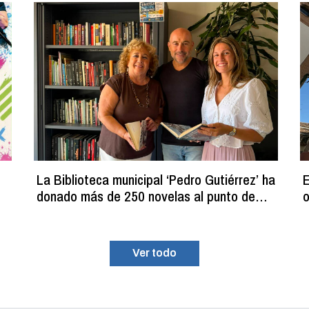
La Biblioteca municipal ‘Pedro Gutiérrez’ ha
E
donado más de 250 novelas al punto de
o
lectura estival del C.D.M. ‘La Planilla’
Ver todo