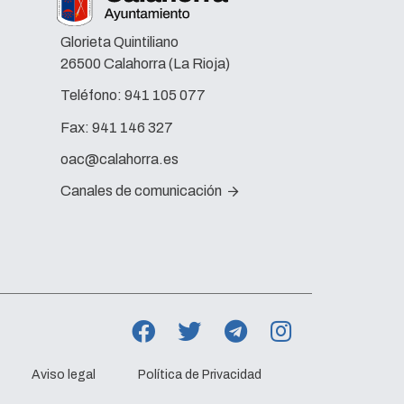
Glorieta Quintiliano
26500 Calahorra (La Rioja)
Teléfono:
941 105 077
Fax:
941 146 327
oac@calahorra.es
Canales de comunicación
Aviso legal
Política de Privacidad