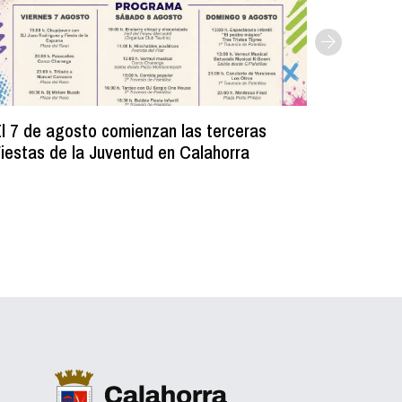
l 7 de agosto comienzan las terceras
La Bibli
iestas de la Juventud en Calahorra
donado m
lectura e