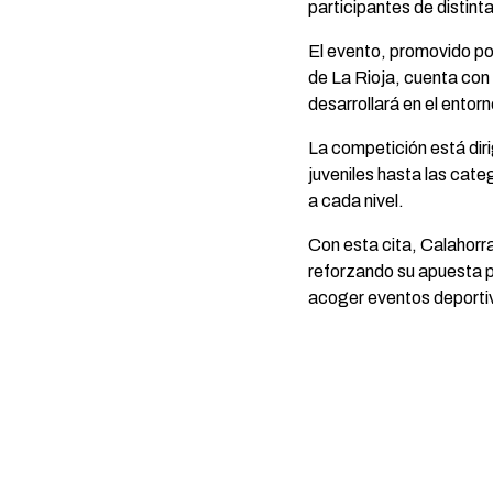
participantes de distint
El evento, promovido por
de La Rioja, cuenta con
desarrollará en el entor
La competición está dir
juveniles hasta las cat
a cada nivel.
Con esta cita, Calahorr
reforzando su apuesta p
acoger eventos deportiv