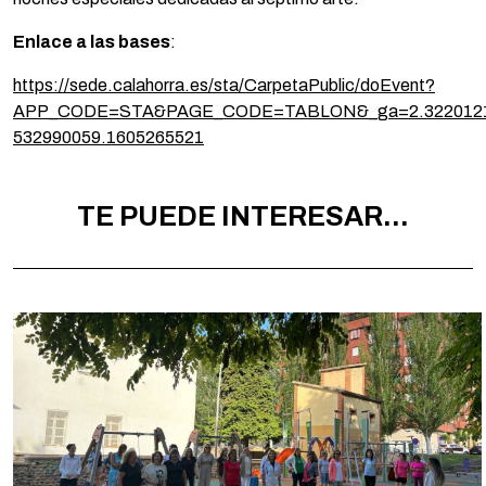
Enlace a las bases
:
https://sede.calahorra.es/sta/CarpetaPublic/doEvent?
APP_CODE=STA&PAGE_CODE=TABLON&_ga=2.32201213
532990059.1605265521
TE PUEDE INTERESAR...