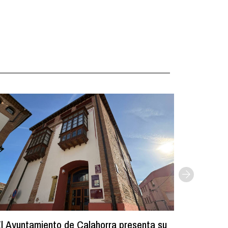
l Ayuntamiento de Calahorra presenta su
Comienz