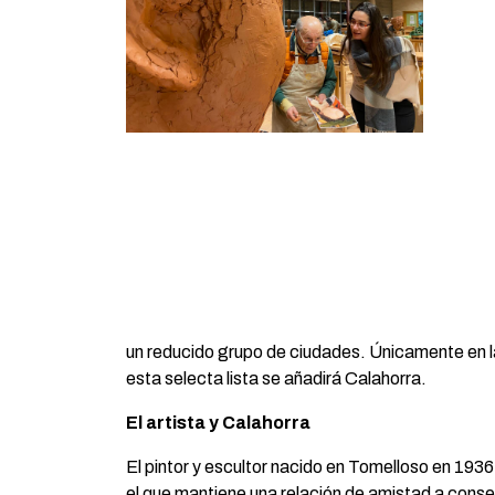
un reducido grupo de ciudades. Únicamente en l
esta selecta lista se añadirá Calahorra.
El artista y Calahorra
El pintor y escultor nacido en Tomelloso en 1936
el que mantiene una relación de amistad a conse