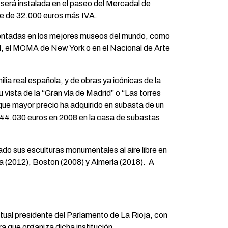
 será instalada en el paseo del Mercadal de
te de 32.000 euros más IVA.
entadas en los mejores museos del mundo, como
d, el MOMA de New York o en el Nacional de Arte
milia real española, y de obras ya icónicas de la
 vista de la “Gran vía de Madrid” o “Las torres
que mayor precio ha adquirido en subasta de un
.744.030 euros en 2008 en la casa de subastas
do sus esculturas monumentales al aire libre en
a (2012), Boston (2008) y Almería (2018). A
ctual presidente del Parlamento de La Rioja, con
a que organiza dicha institución.