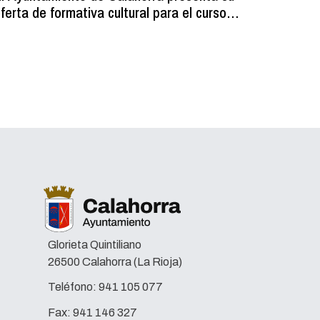
ferta de formativa cultural para el curso
los resi
2026-2027
programa
volumin
Glorieta Quintiliano
26500 Calahorra (La Rioja)
Teléfono:
941 105 077
Fax:
941 146 327