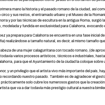
rimera mano la historia y el pasado romano de la ciudad, así co
 circo y sus restos, el entramado urbano y el Museo de la Romani
orra y por las técnicas de escultura en la antigua Roma, surgió la
as, modelada y fundida en exclusividad para Calahorra, evocando
 ya prepara para Calahorra se encuentra en una fase inicial de m
) realizándose a tamaño natural, es decir, al mismo tamaño que 
a cabeza de una mujer calagurritana con tocado romano, (de apr
 todavía varios procesos artísticos, técnicos e industriales, hasta
lahorra, para que el Ayuntamiento de la ciudad la coloque sobre u
nor, y un privilegio que el artista vivo más importante del país,
cho recordando nuestro pasado. También es de agradecer el gesto
e prácticamente solo cubre los numerosos gastos que la creación
rtista que va a dar todavía más prestigio cultural a nuestra bimile