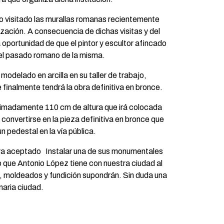
mo visitado las murallas romanas recientemente
zación. A consecuencia de dichas visitas y del
 oportunidad de que el pintor y escultor afincado
 el pasado romano de la misma.
odelado en arcilla en su taller de trabajo,
finalmente tendrá la obra definitiva en bronce.
oximadamente 110 cm de altura que irá colocada
 convertirse en la pieza definitiva en bronce que
n pedestal en la vía pública.
 haya aceptado Instalar una de sus monumentales
 que Antonio López tiene con nuestra ciudad al
, moldeados y fundición supondrán. Sin duda una
naria ciudad.