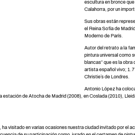
escultura en bronce que
Calahorra, por un impor
Sus obras están repres
el Reina Sofía de Madri
Moderno de París.
Autor del retrato a la fa
pintura universal como su
blancas” que es la obra 
artista español vivo; 1
Christie´s de Londres.
Antonio López ha coloca
a estación de Atocha de Madrid (2008), en Coslada (2010), Lleid
, ha visitado en varias ocasiones nuestra ciudad invitado por el a
cuencia de su participación como jurado en el certamen de pintur