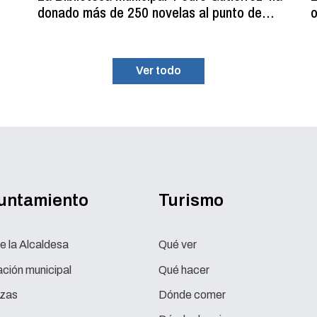
donado más de 250 novelas al punto de
o
lectura estival del C.D.M. ‘La Planilla’
Ver todo
yuntamiento
Turismo
e la Alcaldesa
Qué ver
ción municipal
Qué hacer
zas
Dónde comer