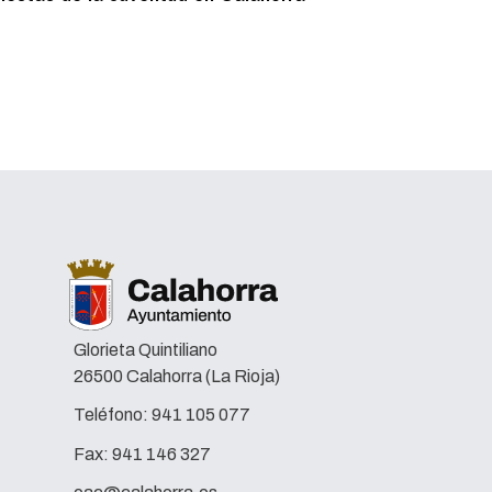
lectura e
Glorieta Quintiliano
26500 Calahorra (La Rioja)
Teléfono:
941 105 077
Fax:
941 146 327