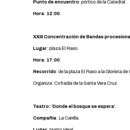
Punto de encuentro
: pórtico de la Catedral.
Hora
:
12:00
.
XXIII Concentración de Bandas procesiona
Lugar
: plaza El Raso.
Hora
:
17:00
.
Recorrido
: de la plaza El Raso a la Glorieta d
Organiza: Cofradía de la Santa Vera Cruz.
Teatro: ‘Donde el bosque se espera’
.
Compañía
: La Canilla.
Lugar
: teatro Ideal.