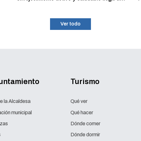
su fin con más de 100 participantes
Ver todo
yuntamiento
Turismo
e la Alcaldesa
Qué ver
ción municipal
Qué hacer
zas
Dónde comer
s
Dónde dormir