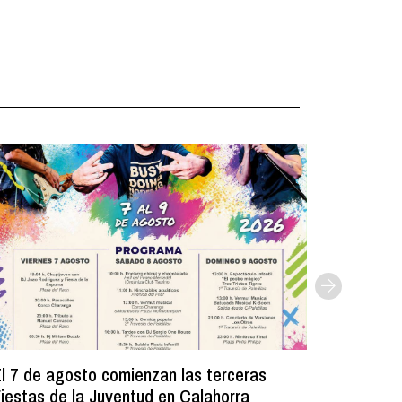
l 7 de agosto comienzan las terceras
La Bibli
iestas de la Juventud en Calahorra
donado m