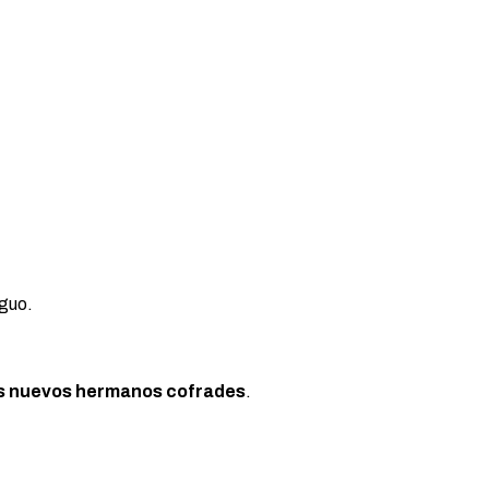
iguo.
los nuevos hermanos cofrades
.