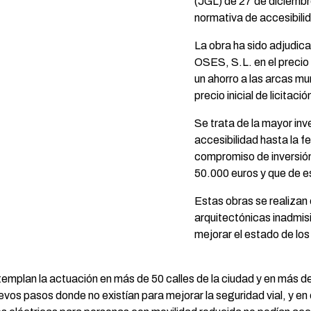
(JGL) de 27 de diciembre
normativa de accesibili
La obra ha sido adju
OSES, S.L. en el precio
un ahorro a las arcas m
precio inicial de licitaci
Se trata de la mayor in
accesibilidad hasta la f
compromiso de inversión
50.000 euros y que de e
Estas obras se realizan c
arquitectónicas inadmis
mejorar el estado de los
ntemplan la actuación en más de 50 calles de la ciudad y en más 
evos pasos donde no existían para mejorar la seguridad vial, y en