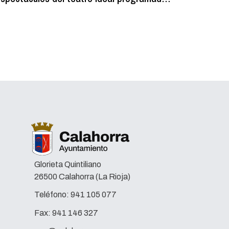
ara fiestas se ponen a la venta el 6 de
municipa
agosto
Glorieta Quintiliano
26500 Calahorra (La Rioja)
Teléfono:
941 105 077
Fax:
941 146 327