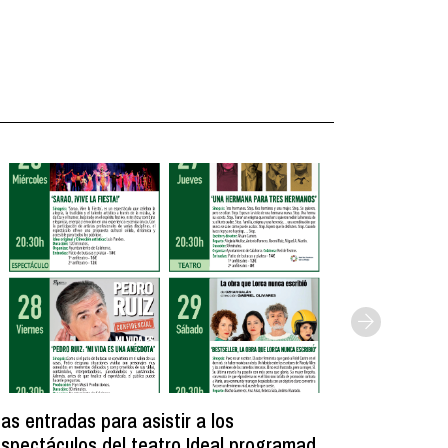
as entradas para asistir a los
Licitada
spectáculos del teatro Ideal programados
unos ves