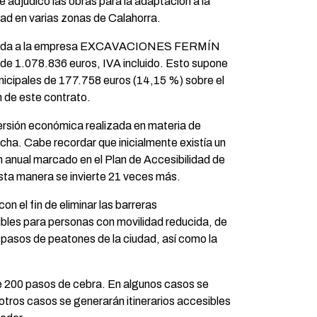
 adjudicó las obras para la adaptación a la
dad en varias zonas de Calahorra.
dicada a la empresa EXCAVACIONES FERMÍN
 de 1.078.836 euros, IVA incluido. Esto supone
unicipales de 177.758 euros (14,15 %) sobre el
ón de este contrato.
versión económica realizada en materia de
echa. Cabe recordar que inicialmente existía un
 anual marcado en el Plan de Accesibilidad de
sta manera se invierte 21 veces más.
on el fin de eliminar las barreras
ibles para personas con movilidad reducida, de
 pasos de peatones de la ciudad, así como la
de 200 pasos de cebra. En algunos casos se
 otros casos se generarán itinerarios accesibles