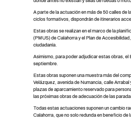
donde antes no existían y sillas de ruedas o mo
A parte de la actuación en más de 50 calles de la
ciclos formativos, dispondrán de itinerarios acc
Estas obras se realizan en el marco de la plani
(PMUS) de Calahorra y el Plan de Accesibilidad,
ciudadanía.
Asimismo, para poder adjudicar estas obras, el E
septiembre.
Estas obras suponen una muestra más del comprom
Velázquez, avenida de Numancia, calle Arrabal y
plazas de aparcamiento reservado para personas
las próximas obras de adecuación de las paradas
Todas estas actuaciones suponen un cambio radi
Calahorra, que no solo redunda en beneficio de 