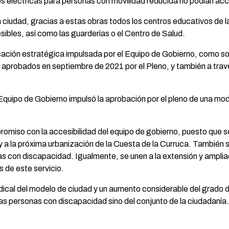
tos eléctricas para personas con movilidad reducida no podían ac
 ciudad, gracias a estas obras todos los centros educativos de la 
esibles, así como las guarderías o el Centro de Salud.
ficación estratégica impulsada por el Equipo de Gobierno, como s
 aprobados en septiembre de 2021 por el Pleno, y también a trav
quipo de Gobierno impulsó la aprobación por el pleno de una modif
iso con la accesibilidad del equipo de gobierno, puesto que se u
 a la próxima urbanización de la Cuesta de la Curruca. También 
 con discapacidad. Igualmente, se unen a la extensión y ampliac
 de este servicio.
cal del modelo de ciudad y un aumento considerable del grado de
las personas con discapacidad sino del conjunto de la ciudadanía.