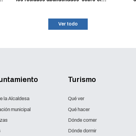
programa de recogida gratuita de residuos
p
voluminosos
Ver todo
yuntamiento
Turismo
e la Alcaldesa
Qué ver
ción municipal
Qué hacer
zas
Dónde comer
s
Dónde dormir