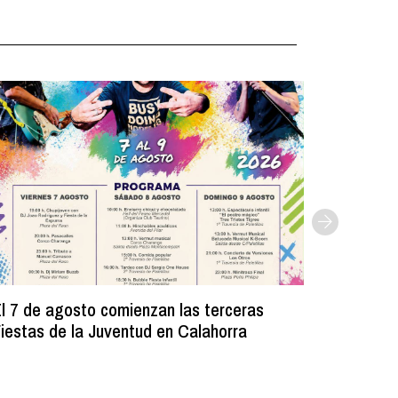
l 7 de agosto comienzan las terceras
La Bibli
iestas de la Juventud en Calahorra
donado m
lectura e