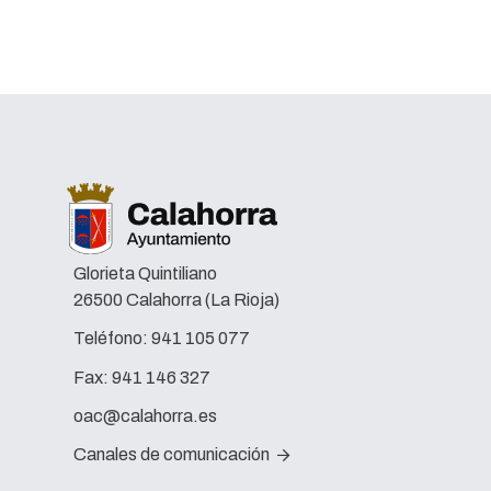
Glorieta Quintiliano
26500 Calahorra (La Rioja)
Teléfono:
941 105 077
Fax:
941 146 327
oac@calahorra.es
Canales de comunicación