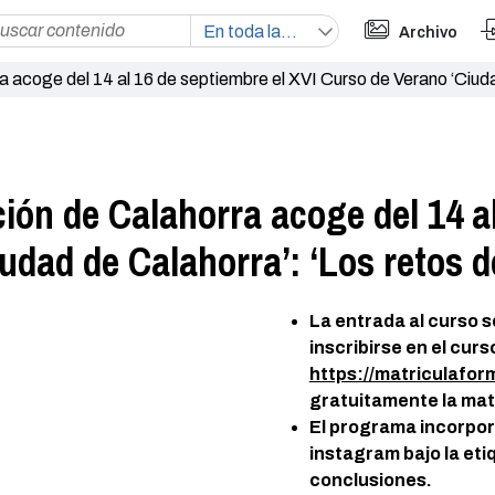
Archivo
 acoge del 14 al 16 de septiembre el XVI Curso de Verano ‘Ciuda
ión de Calahorra acoge del 14 al
udad de Calahorra’: ‘Los retos d
La entrada al curso s
inscribirse en el curs
https://matriculaform
gratuitamente la matr
El programa incorpor
instagram bajo la et
conclusiones.