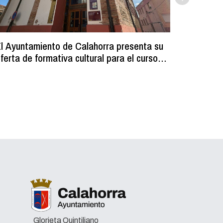
l Ayuntamiento de Calahorra presenta su
Comienz
ferta de formativa cultural para el curso
los resi
2026-2027
programa
volumin
Glorieta Quintiliano