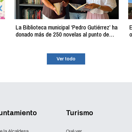
La Biblioteca municipal ‘Pedro Gutiérrez’ ha
E
donado más de 250 novelas al punto de
o
lectura estival del C.D.M. ‘La Planilla’
Ver todo
yuntamiento
Turismo
e la Alcaldesa
Qué ver