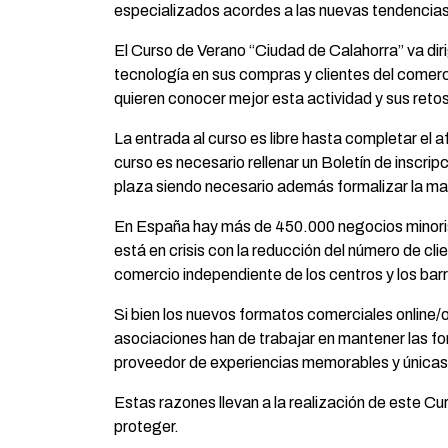
especializados acordes a las nuevas tendencias 
El Curso de Verano “Ciudad de Calahorra” va dir
tecnología en sus compras y clientes del comerci
quieren conocer mejor esta actividad y sus reto
La entrada al curso es libre hasta completar el a
curso es necesario rellenar un Boletín de inscrip
plaza siendo necesario además formalizar la mat
En España hay más de 450.000 negocios minorist
está en crisis con la reducción del número de cl
comercio independiente de los centros y los barri
Si bien los nuevos formatos comerciales online/
asociaciones han de trabajar en mantener las fo
proveedor de experiencias memorables y únicas 
Estas razones llevan a la realización de este Cur
proteger.