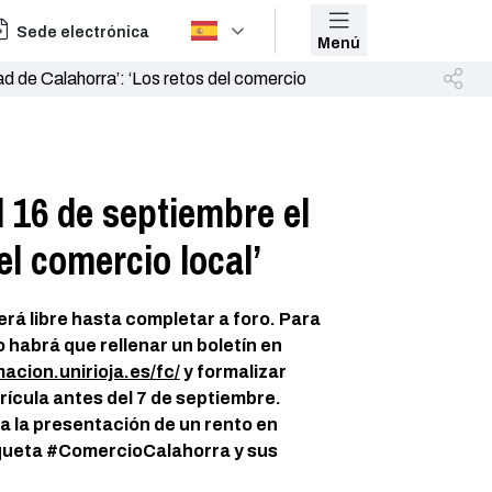
Sede electrónica
Menú
d de Calahorra’: ‘Los retos del comercio
 16 de septiembre el
el comercio local’
erá libre hasta completar a foro. Para
o habrá que rellenar un boletín en
acion.unirioja.es/fc/
y formalizar
ícula antes del 7 de septiembre.
a la presentación de un rento en
iqueta #ComercioCalahorra y sus