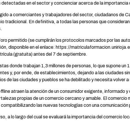
detectadas en el sector y concienciar acerca de la importancia 
igido a comerciantes y trabajadores del sector, ciudadanos de C
o tradicional. En definitiva, a todas las personas que consideran 
s.
foro permitido (se cumplirán los protocolos marcados por las autor
ción, disponible en el enlace: https://matriculaformacion.unirioja.
rícula (gratuita) antes del 7 de septiembre.
as donde trabajan 1,3 millones de personas, lo que supone un 1
ientes y, por ende, de establecimientos, dejando a las ciudades si
os de las ciudades y pueblos se ha debilitado y necesita volver a 
offline atraen la atención de un consumidor exigente, informado y
rtalezas propias de un comercio cercano y amable. El comercio n
compatibilizando las nuevas tecnologías con una comunicación p
so, a lo largo del cual se evaluará la importancia del comercio loc