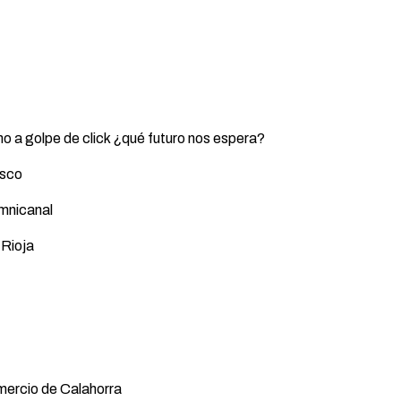
mo a golpe de click ¿qué futuro nos espera?
asco
omnicanal
 Rioja
mercio de Calahorra